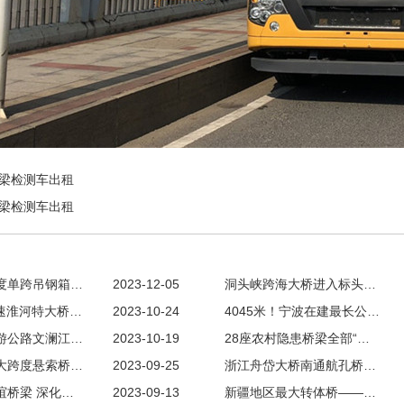
梁检测车出租
梁检测车出租
度单跨吊钢箱…
2023-12-05
洞头峡跨海大桥进入标头…
高速淮河特大桥…
2023-10-24
4045米！宁波在建最长公…
游公路文澜江…
2023-10-19
28座农村隐患桥梁全部“…
大跨度悬索桥…
2023-09-25
浙江舟岱大桥南通航孔桥…
谊桥梁 深化…
2023-09-13
新疆地区最大转体桥——…