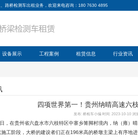
检测车出租业务，欢迎来电咨询：180 7630 4895
设备展示
工程案例
租赁信息
行业资讯
讯
四项世界第一！贵州纳晴高速六
发布: 桥检车小编 时间: 2023-10-10 
日，在贵州省六盘水市六枝特区中寨乡箐脚村境内，纳（雍）晴
弦施工阶段，大桥的建设者们正在196米高的桥墩主梁上有序地进