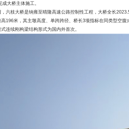
底完成大桥主体施工。
枝大桥是纳雍至晴隆高速公路控制性工程，大桥全长2023.5
墩高196米，其主墩高度、单跨跨径、桥长3项指标在同类型空
腹式连续刚构梁结构形式为国内外首次。