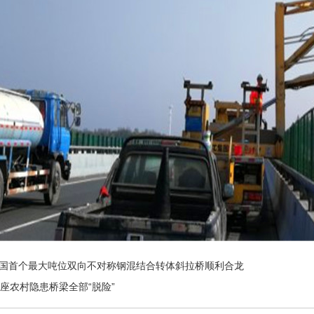
国首个最大吨位双向不对称钢混结合转体斜拉桥顺利合龙
8座农村隐患桥梁全部“脱险”