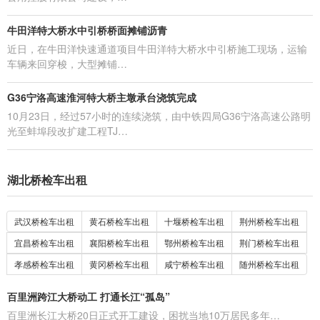
牛田洋特大桥水中引桥桥面摊铺沥青
近日，在牛田洋快速通道项目牛田洋特大桥水中引桥施工现场，运输
车辆来回穿梭，大型摊铺…
G36宁洛高速淮河特大桥主墩承台浇筑完成
10月23日，经过57小时的连续浇筑，由中铁四局G36宁洛高速公路明
光至蚌埠段改扩建工程TJ…
湖北桥检车出租
武汉桥检车出租
黄石桥检车出租
十堰桥检车出租
荆州桥检车出租
宜昌桥检车出租
襄阳桥检车出租
鄂州桥检车出租
荆门桥检车出租
孝感桥检车出租
黄冈桥检车出租
咸宁桥检车出租
随州桥检车出租
百里洲跨江大桥动工 打通长江“孤岛”
百里洲长江大桥20日正式开工建设，困扰当地10万居民多年…