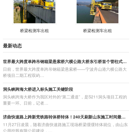
桥梁检测车出租
桥梁检测车出租
最新动态
世界最大跨度单跨吊钢箱梁悬索桥六横公路大桥东引桥首个管柱式基础完
日前，世界最大跨度单跨吊钢箱梁悬索桥——宁波舟山港六横公路大
桥项目二期工程双屿…
洞头峡跨海大桥进入标头施工关键阶段
洞头峡跨海大桥作为我区对外的“第二通道”，是S211洞头项目工程的
重要一环。日前，记者…
济曲快速路上跨新兖铁路转体桥转体！240天刷新山东施工时间最短纪录
11月27日凌晨，随着济曲快速路施工现场桥梁缓缓转体就位，由山东
公用控股有限公司建设，…