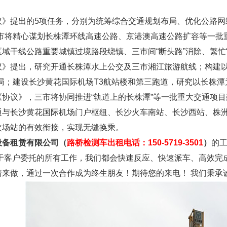
提出的5项任务，分别为统筹综合交通规划布局、优化公路网络
三市将精心谋划长株潭环线高速公路、京港澳高速公路扩容等一批
域干线公路重要城镇过境路段绕镇、三市间“断头路”消除、繁忙“
提出，研究开通长株潭水上公交及三市湘江旅游航线；构建以
格局；建设长沙黄花国际机场T3航站楼和第三跑道，研究以长株
议》，三市将协同推进“轨道上的长株潭”等一批重大交通项目
通与长沙黄花国际机场门户枢纽、长沙火车南站、长沙西站、株
次场站的有效衔接，实现无缝换乘。
设备租赁有限公司（
路桥检测车出租电话：150-5719-3501
）
的
对于客户委托的所有工作，我们都会快速反应、快速派车、高效完
情来做，通过一次合作成为终生朋友！期待您的来电！ 我们秉承