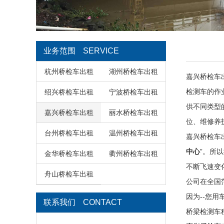
业务范围
SERVICE
杭州桥检车出租
湖州桥检车出租
嘉兴桥检车
检测车的作
绍兴桥检车出租
宁波桥检车出租
供不同类型
嘉兴桥检车出租
丽水桥检车出租
位、维修养
台州桥检车出租
温州桥检车出租
嘉兴桥检车
中心
”。所
金华桥检车出租
衢州桥检车出租
不断飞速变
舟山桥检车出租
公司在全国
因为--您用
联系我们
CONTACT
桥梁检测车