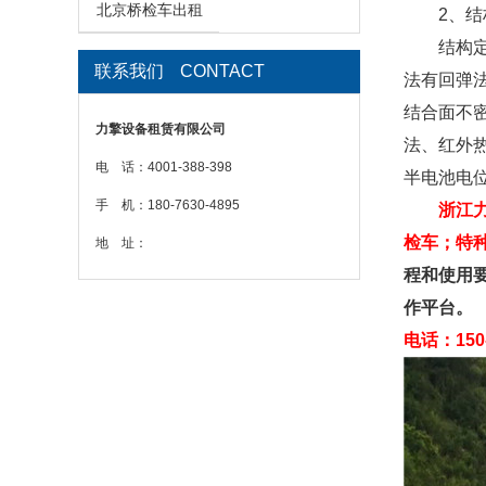
北京桥检车出租
2、结
结构定期
联系我们
CONTACT
法有回弹
结合面不
力擎设备租赁有限公司
法、红外热
电 话：4001-388-398
半电池电
手 机：180-7630-4895
浙江
检车；特种
地 址：
程和使用
作平台。
电话：150-