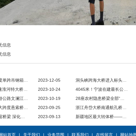
无信息
无信息
度单跨吊钢箱…
2023-12-05
洞头峡跨海大桥进入标头…
高速淮河特大桥…
2023-10-24
4045米！宁波在建最长公…
游公路文澜江…
2023-10-19
28座农村隐患桥梁全部“…
大跨度悬索桥…
2023-09-25
浙江舟岱大桥南通航孔桥…
谊桥梁 深化…
2023-09-13
新疆地区最大转体桥——…
网站首页
|
关于我们
|
业务范围
|
联系我们
|
在线留言
|
网站地